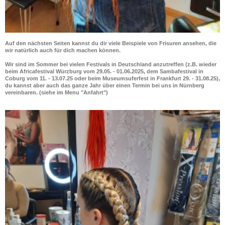
Auf den nächsten Seiten kannst du dir viele Beispiele von Frisuren ansehen, die
wir natürlich auch für dich machen können.
Wir sind im Sommer bei vielen Festivals in Deutschland anzutreffen (z.B. wieder
beim Africafestival Würzburg vom 29.05. - 01.06.2025, dem Sambafestival in
Coburg vom 11. - 13.07.25 oder beim Museumsuferfest in Frankfurt 29. - 31.08.25),
du kannst aber auch das ganze Jahr über einen Termin bei uns in Nürnberg
vereinbaren. (siehe im Menu "Anfahrt")