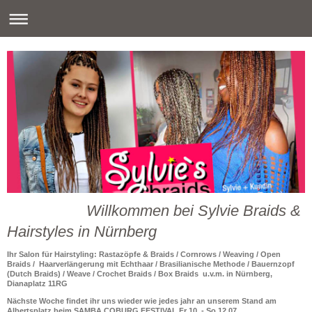
Willkommen bei Sylvie Braids &
Hairstyles in Nürnberg
Ihr Salon für Hairstyling: Rastazöpfe & Braids / Cornrows / Weaving / Open
Braids / Haarverlängerung mit Echthaar / Brasilianische Methode / Bauernzopf
(Dutch Braids) / Weave / Crochet Braids / Box Braids u.v.m. in Nürnberg,
Dianaplatz 11RG
Nächste Woche findet ihr uns wieder wie jedes jahr an unserem Stand am
Albertsplatz beim SAMBA COBURG FESTIVAL Fr 10. - So 12.07.