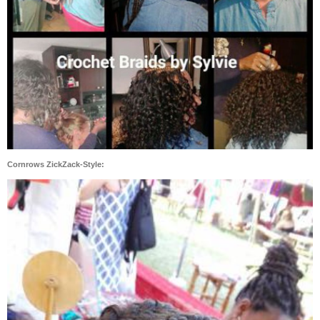
Cornrows ZickZack-Style: